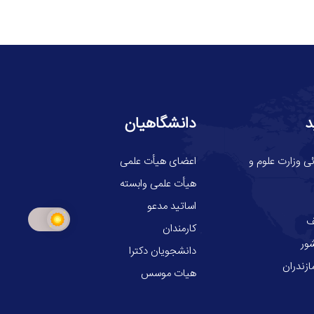
د
دانشگاهیان
ی وزارت علوم و
اعضای هیأت علمی
هیأت علمی وابسته
اساتید مدعو
ف
کارمندان
ور
دانشجویان دکترا
ازندران
هیات موسس