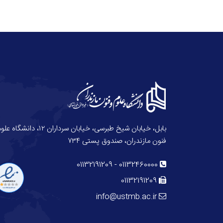
بابل، خیابان شیخ طبرسی، خیابان سرداران ۱۲، دانش
فنون مازندران، صندوق پستی ۷۳۴
01132191209
-
01132460000
01132191209
info@ustmb.ac.ir