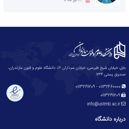
23 تیر 1405
بابل، خیابان شیخ طبرسی، خیابان سرداران ۱۲، دانشگاه علوم و فنون مازندران،
صندوق پستی ۷۳۴
-
01132191209
01132460000
01132191209
info@ustmb.ac.ir
درباره دانشگاه