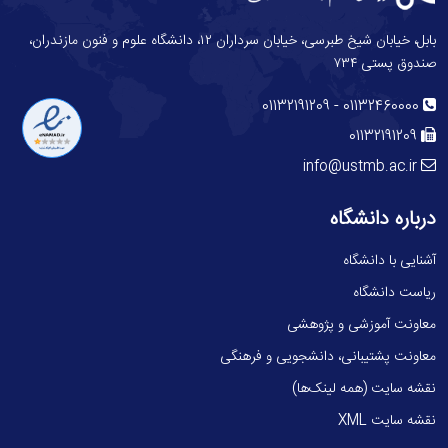
بابل، خیابان شیخ طبرسی، خیابان سرداران ۱۲، دانشگاه علوم و فنون مازندران،
صندوق پستی ۷۳۴
-
01132191209
01132460000
01132191209
info@ustmb.ac.ir
درباره دانشگاه
آشنایی با دانشگاه
ریاست دانشگاه
معاونت آموزشی و پژوهشی
معاونت پشتیبانی، دانشجویی و فرهنگی
نقشه سایت (همه لینک‌ها)
نقشه سایت XML