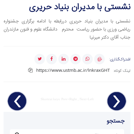
نشستی با مدیران‌ بنیاد حریری
نشستی با مدیران‌ بنیاد حریری دررابطه با ادامه برگزاری جشنواره
ریاضی ورزی با حضور ریاست محترم دانشگاه علوم و فنون مازندران
جناب آقای دکتر میرنیا
اشتراک‌گذاری:
https://www.ustmb.ac.ir/lnkraxGHT
لینک کوتاه:
Shortcut keys: Prev=Right , Next=Left
جستجو