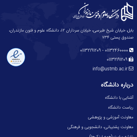
بابل، خیابان شیخ طبرسی، خیابان سرداران ۱۲، دانشگاه علوم و فنون مازندران،
صندوق پستی ۷۳۴
-
01132191209
01132460000
01132191209
info@ustmb.ac.ir
درباره دانشگاه
آشنایی با دانشگاه
ریاست دانشگاه
معاونت آموزشی و پژوهشی
معاونت پشتیبانی، دانشجویی و فرهنگی