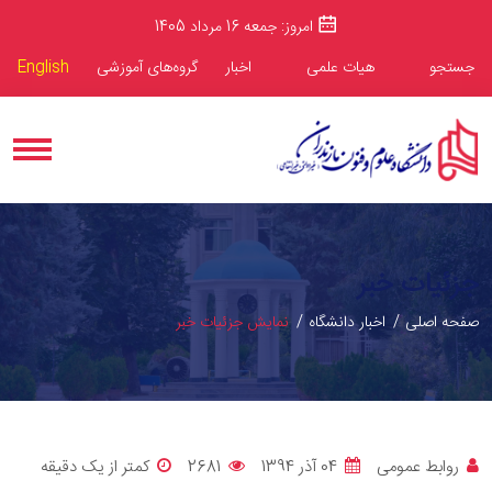
امروز: جمعه 16 مرداد 1405
جستجو
هیات علمی
اخبار
گروه‌های آموزشی
English
جزئیات خبر
صفحه اصلی
اخبار دانشگاه
نمایش جزئیات خبر
روابط عمومی
04 آذر 1394
2681
کمتر از یک دقیقه