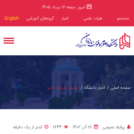
امروز: جمعه 16 مرداد 1405
جستجو
هیات علمی
اخبار
گروه‌های آموزشی
English
جزئیات خبر
صفحه اصلی
اخبار دانشگاه
نمایش جزئیات خبر
روابط عمومی
18 آذر 1402
1644
کمتر از یک دقیقه