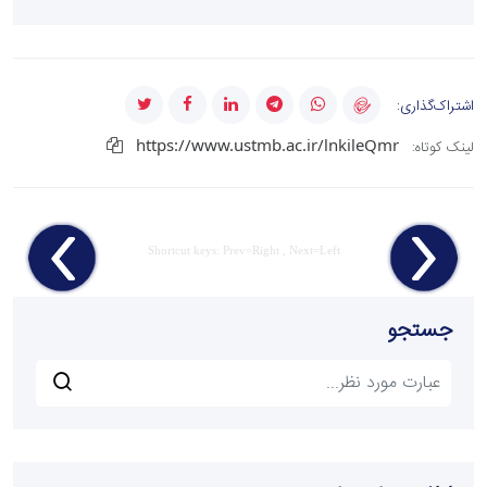
اشتراک‌گذاری:
https://www.ustmb.ac.ir/lnkileQmr
لینک کوتاه:
Shortcut keys: Prev=Right , Next=Left
جستجو