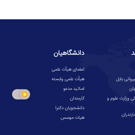
د
دانشگاهیان
اعضای هیأت علمی
وانی بابل
هیأت علمی وابسته
ان
اساتید مدعو
ی وزارت علوم و
کارمندان
دانشجویان دکترا
ازندران
هیات موسس