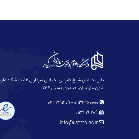
بابل، خیابان شیخ طبرسی، خیابان سرداران ۱۲، دانش
فنون مازندران، صندوق پستی ۷۳۴
01132191209
-
01132460000
01132191209
info@ustmb.ac.ir