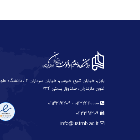
بابل، خیابان شیخ طبرسی، خیابان سرداران ۱۲، دانش
فنون مازندران، صندوق پستی ۷۳۴
01132191209
-
01132460000
01132191209
info@ustmb.ac.ir