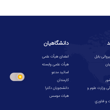
د
دانشگاهیان
وانی بابل
اعضای هیأت علمی
ان
هیأت علمی وابسته
اساتید مدعو
ور
کارمندان
ی وزارت علوم و
دانشجویان دکترا
هیات موسس
 و فناوري