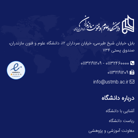
بابل، خیابان شیخ طبرسی، خیابان سرداران ۱۲، دانشگاه علوم و فنون مازندران،
صندوق پستی ۷۳۴
-
01132191209
01132460000
01132191209
info@ustmb.ac.ir
درباره دانشگاه
آشنایی با دانشگاه
ریاست دانشگاه
معاونت آموزشی و پژوهشی