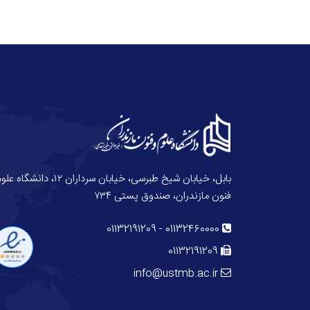
بابل، خیابان شیخ طبرسی، خیابان سرداران ۱۲، دانش
فنون مازندران، صندوق پستی ۷۳۴
01132191209
-
01132460000
01132191209
info@ustmb.ac.ir