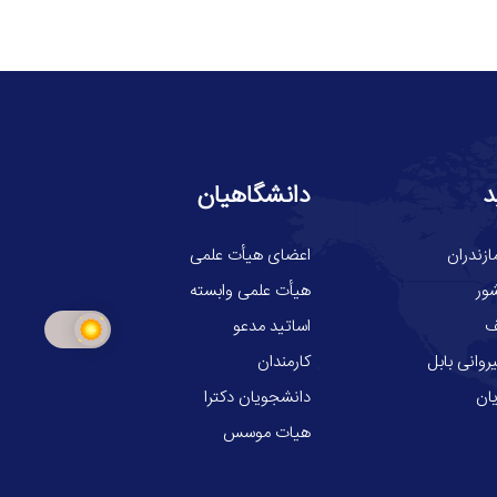
د
دانشگاهیان
ازندران
اعضای هیأت علمی
ور
هیأت علمی وابسته
ف
اساتید مدعو
وانی بابل
کارمندان
ان
دانشجویان دکترا
هیات موسس