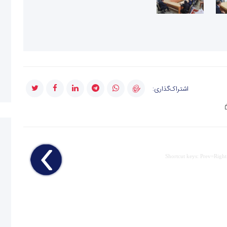
اشتراک‌گذاری:
Shortcut keys: Prev=Right