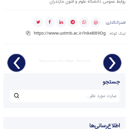
روابط عمومی دانشگاه علوم و فنون مازندران
اشتراک‌گذاری:
https://www.ustmb.ac.ir/lnkeB89Dg
لینک کوتاه:
Shortcut keys: Prev=Right , Next=Left
جستجو
اطلاع‌رسانی‌ها