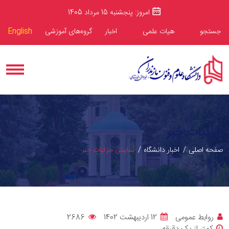
امروز: پنجشنبه 15 مرداد 1405
جستجو
هیات علمی
اخبار
گروه‌های آموزشی
English
جزئیات خبر
صفحه اصلی
اخبار دانشگاه
نمایش جزئیات خبر
روابط عمومی
12 اردیبهشت 1402
2686
کمتر از یک دقیقه