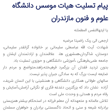
پیام تسلیت هیات موسس دانشگاه
علوم و فنون مازندران
یا ایتهاالنفس المطمئنه
ارجعی الی ربک راضیتا مرضیه
شهادت آیت الله عباسعلی سلیمانی بر خانواده گرانقدر سلیمانی،
دوستان، شاگردان،همشهری ها، علاقمندان و ارادتمندان ایشان و
جامعه علمی،فرهنگی ،آموزشی دانشگاهی و حوزوی تسلیت باد.
بدون تردید فقدان آن بزرگمرد فرهیخته،زاهد،متواضع و مردم دار
ضایعه ایست بزرگ که به سادگی جبران پذیر نیست.
سالهای طولانی همکاری دانشگاهی و همنشینی با این انسان شریف،
آزاده نشان داد که بزرگترین دغدغه فکری او نگرانی آرامش،آسایش و
رفاه مردم و همدلی و وحدت ملی است
تلاش عالمانه و متعهدانه آن معلم فرزانه در استحکام بیشتر همزیستی
برادرانه شیعه و سنی و اتحاد ناگسستنی برادران و خواهران مسلمان