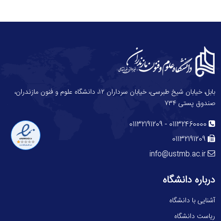
بابل، خیابان شیخ طبرسی، خیابان سرداران ۱۲، دانشگاه علوم و فنون مازندران،
صندوق پستی ۷۳۴
-
01132191209
01132460000
01132191209
info@ustmb.ac.ir
درباره دانشگاه
آشنایی با دانشگاه
ریاست دانشگاه