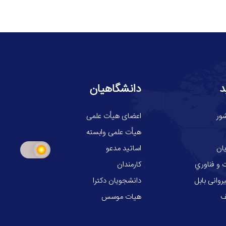
د
دانشگاهیان
ور
اعضای هیأت علمی
هیأت علمی وابسته
ان
اساتید مدعو
 و فناوري
کارمندان
وانی بابل
دانشجویان دکترا
ف
هیات موسس