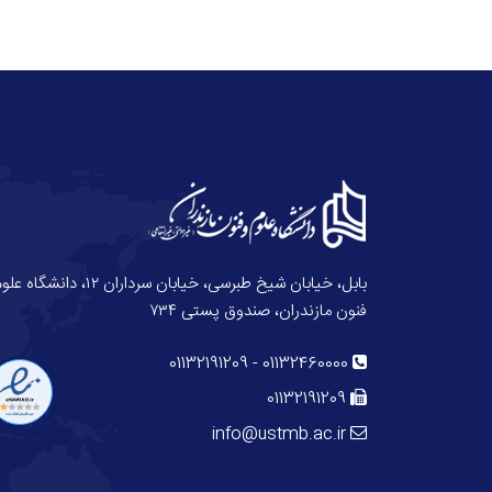
بابل، خیابان شیخ طبرسی، خیابان سرداران ۱۲، دانش
فنون مازندران، صندوق پستی ۷۳۴
01132191209
-
01132460000
01132191209
info@ustmb.ac.ir