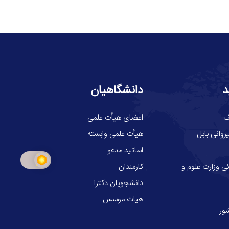
د
دانشگاهیان
ف
اعضای هیأت علمی
وانی بابل
هیأت علمی وابسته
اساتید مدعو
ی وزارت علوم و
کارمندان
دانشجویان دکترا
هیات موسس
ور