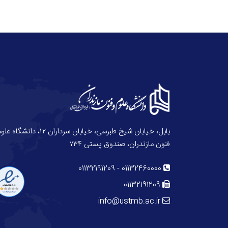
بابل، خیابان شیخ طبرسی، خیابان سرداران ۱۲، دانش
فنون مازندران، صندوق پستی ۷۳۴
01132191209
-
01132460000
01132191209
info@ustmb.ac.ir