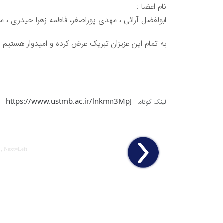
نام اعضا :
ابولفضل آرائی ، مهدی پوراصغر، فاطمه زهرا حیدری ، مر
به تمام این عزیزان تبریک عرض کرده و امیدوار هست
https://www.ustmb.ac.ir/lnkmn3MpJ
لینک کوتاه:
 , Next=Left