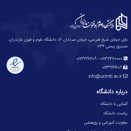
بابل، خیابان شیخ طبرسی، خیابان سرداران ۱۲، دانشگاه علوم و فنون مازندران،
صندوق پستی ۷۳۴
-
01132191209
01132460000
01132191209
info@ustmb.ac.ir
درباره دانشگاه
آشنایی با دانشگاه
ریاست دانشگاه
معاونت آموزشی و پژوهشی