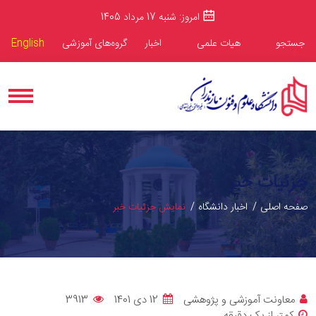
امروز: شنبه 17 مرداد 1405
جستجو
هیات علمی
اخبار
گروه‌های آموزشی
English
جزئیات خبر
صفحه اصلی
اخبار دانشگاه
نمایش جزئیات خبر
معاونت آموزشی و پژوهشی
12 دی 1401
3913
کمتر از یک دقیقه