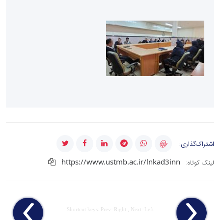
اشتراک‌گذاری:
https://www.ustmb.ac.ir/lnkad3inn
لینک کوتاه:
Shortcut keys: Prev=Right , Next=Left