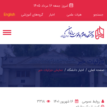
امروز: جمعه 16 مرداد 1405
جستجو
هیات علمی
اخبار
گروه‌های آموزشی
English
جزئیات خبر
صفحه اصلی
اخبار دانشگاه
نمایش جزئیات خبر
روابط عمومی
16 شهریور 1401
3318
کمتر از یک دقیقه