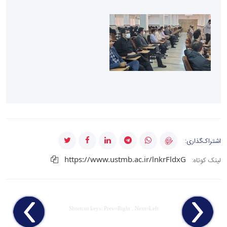
اشتراک‌گذاری:
https://www.ustmb.ac.ir/lnkrFldxG
لینک کوتاه:
Shortcut keys: Prev=Right , Next=Left