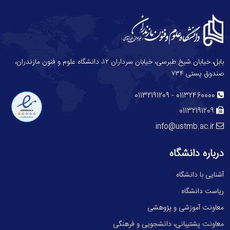
بابل، خیابان شیخ طبرسی، خیابان سرداران ۱۲، دانشگاه علوم و فنون مازندران،
صندوق پستی ۷۳۴
-
01132191209
01132460000
01132191209
info@ustmb.ac.ir
درباره دانشگاه
آشنایی با دانشگاه
ریاست دانشگاه
معاونت آموزشی و پژوهشی
معاونت پشتیبانی، دانشجویی و فرهنگی