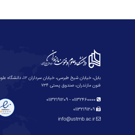
بابل، خیابان شیخ طبرسی، خیابان سرداران ۱۲، دانش
فنون مازندران، صندوق پستی ۷۳۴
01132191209
-
01132460000
01132191209
info@ustmb.ac.ir