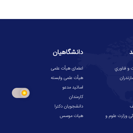
د
دانشگاهیان
 و فناوري
اعضای هیأت علمی
ازندران
هیأت علمی وابسته
اساتید مدعو
کارمندان
ف
دانشجویان دکترا
ی وزارت علوم و
هیات موسس