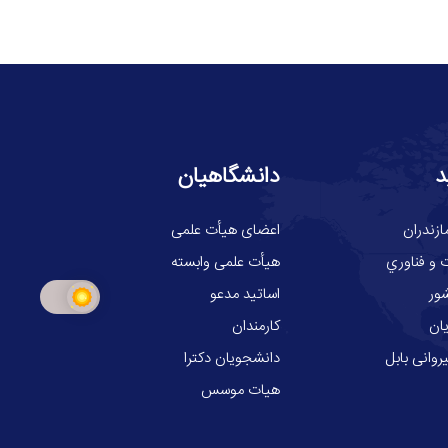
د
دانشگاهیان
ازندران
اعضای هیأت علمی
 و فناوري
هیأت علمی وابسته
ور
اساتید مدعو
ان
کارمندان
وانی بابل
دانشجویان دکترا
هیات موسس