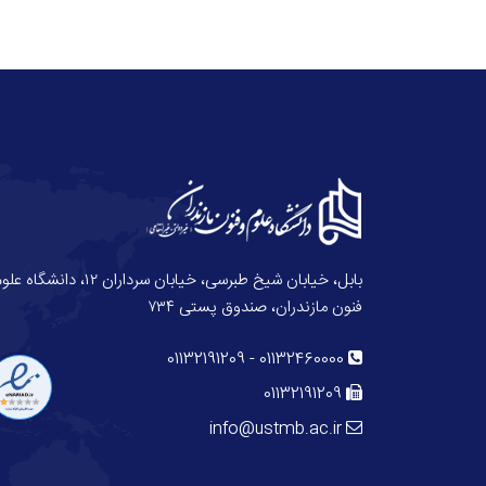
بابل، خیابان شیخ طبرسی، خیابان سرداران ۱۲، دانش
فنون مازندران، صندوق پستی ۷۳۴
01132191209
-
01132460000
01132191209
info@ustmb.ac.ir