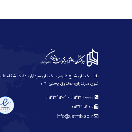
بابل، خیابان شیخ طبرسی، خیابان سرداران ۱۲، دانش
فنون مازندران، صندوق پستی ۷۳۴
01132191209
-
01132460000
01132191209
info@ustmb.ac.ir