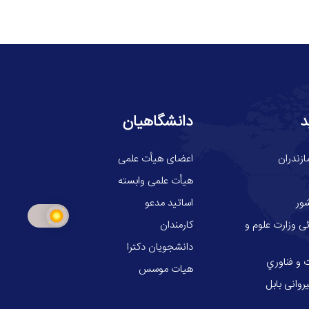
د
دانشگاهیان
ازندران
اعضای هیأت علمی
هیأت علمی وابسته
ور
اساتید مدعو
ی وزارت علوم و
کارمندان
دانشجویان دکترا
 و فناوري
هیات موسس
وانی بابل