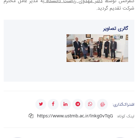
کنفرانس توسط
دکتر مهدوی ریاست دانشگاه
به مدیر عامل محترم
شرکت تقدیم گردید.
گالری تصاویر
اشتراک‌گذاری:
https://www.ustmb.ac.ir/lnkg0vTqG
لینک کوتاه: