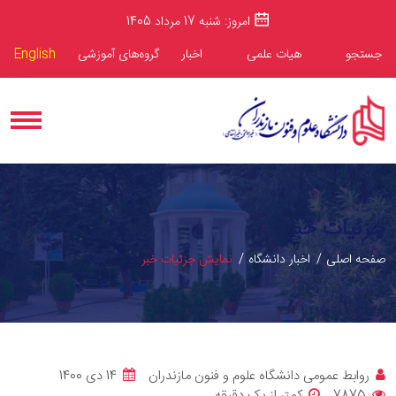
امروز: شنبه 17 مرداد 1405
جستجو
هیات علمی
اخبار
گروه‌های آموزشی
English
جزئیات خبر
صفحه اصلی
اخبار دانشگاه
نمایش جزئیات خبر
روابط عمومی دانشگاه علوم و فنون مازندران
14 دی 1400
7875
کمتر از یک دقیقه