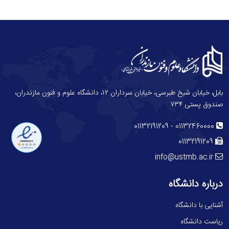
بابل، خیابان شیخ طبرسی، خیابان سرداران ۱۲، دانشگاه علوم و فنون مازندران،
صندوق پستی ۷۳۴
-
01132191209
01132460000
01132191209
info@ustmb.ac.ir
درباره دانشگاه
آشنایی با دانشگاه
ریاست دانشگاه