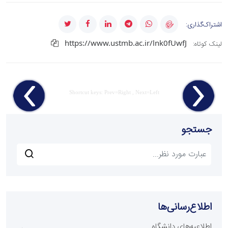
اشتراک‌گذاری:
https://www.ustmb.ac.ir/lnk0fUwfJ
لینک کوتاه:
Shortcut keys: Prev=Right , Next=Left
جستجو
اطلاع‌رسانی‌ها
اطلاعیه‌های دانشگاه