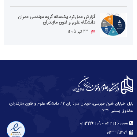
گزارش عمل‌کرد یک‌ساله گروه مهندسی عمران
دانشگاه علوم و فنون مازندران
23 تیر 1405
بابل، خیابان شیخ طبرسی، خیابان سرداران ۱۲، دانشگاه علوم و فنون مازندران،
صندوق پستی ۷۳۴
-
01132191209
01132460000
01132191209