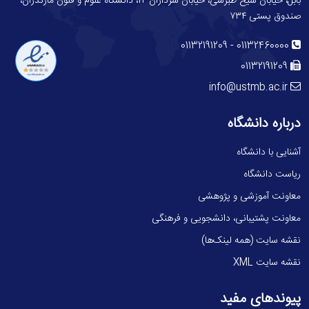
بابل، خیابان شیخ طبرسی، خیابان سرداران ۱۲، دانشگاه علوم و فنون مازندران،
صندوق پستی ۷۳۴
-
01132191209
01132460000
01132191209
info@ustmb.ac.ir
درباره دانشگاه
آشنایی با دانشگاه
ریاست دانشگاه
معاونت آموزشی و پژوهشی
معاونت پشتیبانی، دانشجویی و فرهنگی
نقشه سایت (همه لینک‌ها)
نقشه سایت XML
پیوندهای مفید