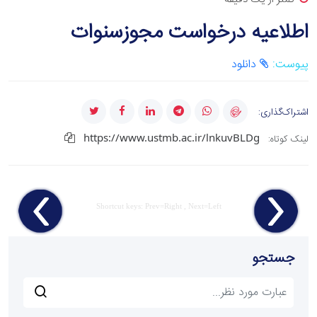
اطلاعیه درخواست مجوزسنوات
پیوست:
دانلود
اشتراک‌گذاری:
https://www.ustmb.ac.ir/lnkuvBLDg
لینک کوتاه:
Shortcut keys: Prev=Right , Next=Left
جستجو