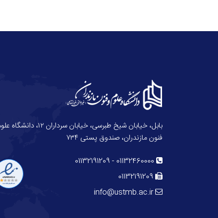
بابل، خیابان شیخ طبرسی، خیابان سرداران ۱۲، دانش
فنون مازندران، صندوق پستی ۷۳۴
01132191209
-
01132460000
01132191209
info@ustmb.ac.ir