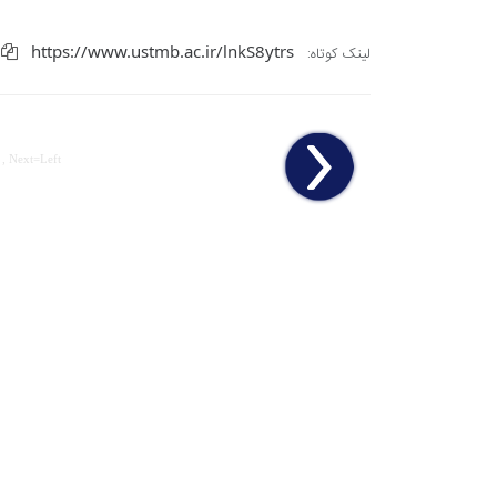
https://www.ustmb.ac.ir/lnkS8ytrs
لینک کوتاه:
 , Next=Left