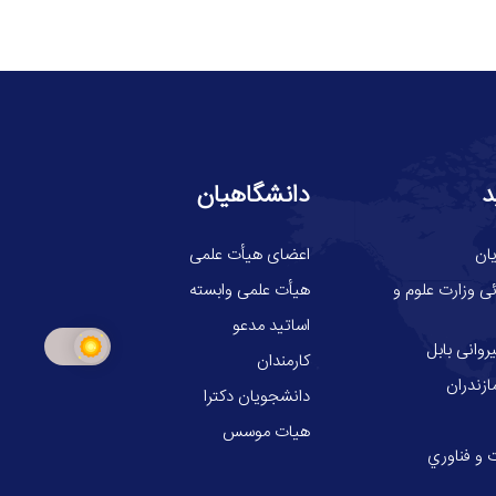
د
دانشگاهیان
ان
اعضای هیأت علمی
ی وزارت علوم و
هیأت علمی وابسته
اساتید مدعو
وانی بابل
کارمندان
ازندران
دانشجویان دکترا
هیات موسس
 و فناوري