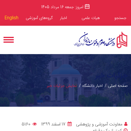
امروز: جمعه 16 مرداد 1405
جستجو
هیات علمی
اخبار
گروه‌های آموزشی
English
جزئیات خبر
صفحه اصلی
اخبار دانشگاه
نمایش جزئیات خبر
معاونت آموزشی و پژوهشی
17 اسفند 1399
5160
کمتر از یک دقیقه