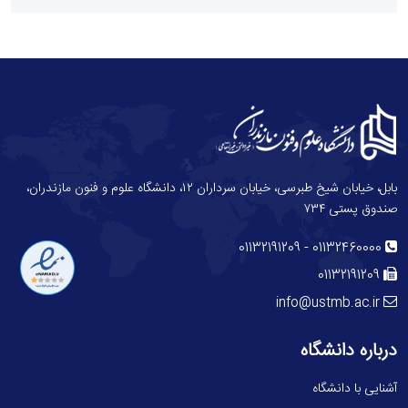
بابل، خیابان شیخ طبرسی، خیابان سرداران ۱۲، دانشگاه علوم و فنون مازندران،
صندوق پستی ۷۳۴
-
01132191209
01132460000
01132191209
info@ustmb.ac.ir
درباره دانشگاه
آشنایی با دانشگاه