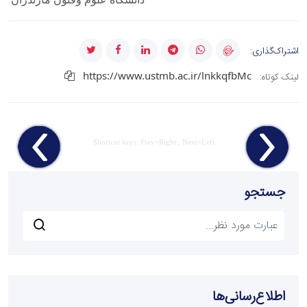
اشتراک‌گذاری:
https://www.ustmb.ac.ir/lnkkqfbMc
لینک کوتاه:
Shortcut keys: Prev=Right , Next=Left
جستجو
اطلاع‌رسانی‌ها