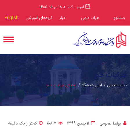
امروز: یکشنبه 18 مرداد 1405
جستجو
هیات علمی
اخبار
گروه‌های آموزشی
English
جزئیات خبر
صفحه اصلی
اخبار دانشگاه
نمایش جزئیات خبر
روابط عمومی
11 بهمن 1399
5817
کمتر از یک دقیقه