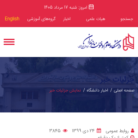
امروز: شنبه 17 مرداد 1405
جستجو
هیات علمی
اخبار
گروه‌های آموزشی
English
جزئیات خبر
صفحه اصلی
اخبار دانشگاه
نمایش جزئیات خبر
روابط عمومی
24 دی 1399
3845
کمتر از یک دقیقه