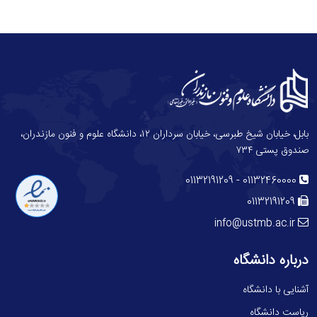
بابل، خیابان شیخ طبرسی، خیابان سرداران ۱۲، دانشگاه علوم و فنون مازندران،
صندوق پستی ۷۳۴
-
01132191209
01132460000
01132191209
info@ustmb.ac.ir
درباره دانشگاه
آشنایی با دانشگاه
ریاست دانشگاه