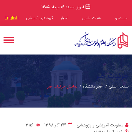
امروز: جمعه 16 مرداد 1405
جستجو
هیات علمی
اخبار
گروه‌های آموزشی
English
جزئیات خبر
صفحه اصلی
اخبار دانشگاه
نمایش جزئیات خبر
معاونت آموزشی و پژوهشی
23 آذر 1398
3116
کمتر از یک دقیقه