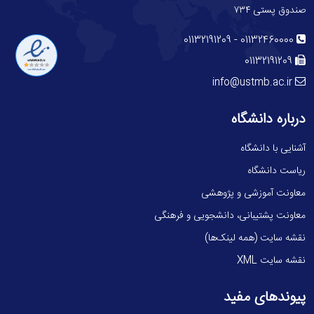
صندوق پستی ۷۳۴
-
01132191209
01132460000
01132191209
info@ustmb.ac.ir
درباره دانشگاه
آشنایی با دانشگاه
ریاست دانشگاه
معاونت آموزشی و پژوهشی
معاونت پشتیبانی، دانشجویی و فرهنگی
نقشه سایت (همه لینک‌ها)
نقشه سایت XML
پیوندهای مفید