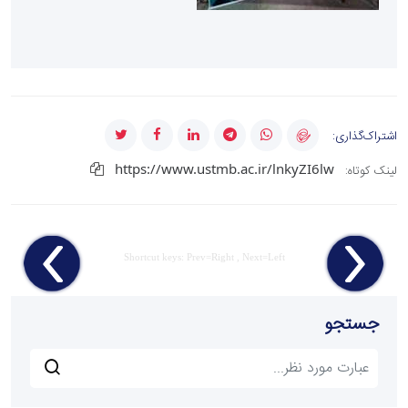
اشتراک‌گذاری:
https://www.ustmb.ac.ir/lnkyZI6lw
لینک کوتاه:
Shortcut keys: Prev=Right , Next=Left
جستجو