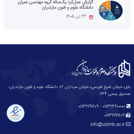
گزارش عمل‌کرد یک‌ساله گروه مهندسی عمران
دانشگاه علوم و فنون مازندران
23 تیر 1405
بابل، خیابان شیخ طبرسی، خیابان سرداران ۱۲، دانشگاه علوم و فنون مازندران،
صندوق پستی ۷۳۴
-
01132191209
01132460000
01132191209
info@ustmb.ac.ir