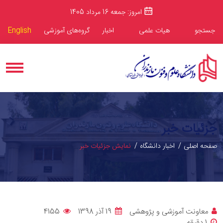
امروز: جمعه 16 مرداد 1405
جستجو
هیات علمی
اخبار
گروه‌های آموزشی
English
جزئیات خبر
صفحه اصلی
اخبار دانشگاه
نمایش جزئیات خبر
معاونت آموزشی و پژوهشی
19 آذر 1398
4155
1 دقيقه