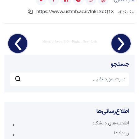
اشتراک‌گذاری:
https://www.ustmb.ac.ir/lnkL3dQ1X
لینک کوتاه:
Shortcut keys: Prev=Right , Next=Left
جستجو
اطلاع‌رسانی‌ها
اطلاعیه‌های دانشگاه
رویدادها