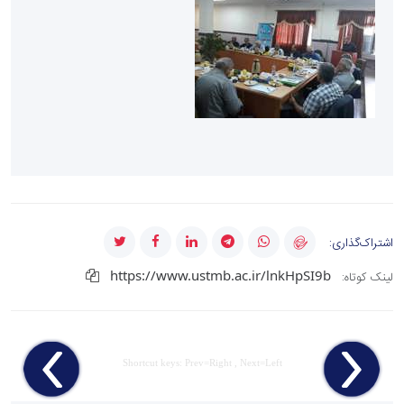
اشتراک‌گذاری:
https://www.ustmb.ac.ir/lnkHpSI9b
لینک کوتاه:
Shortcut keys: Prev=Right , Next=Left