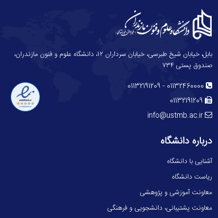
بابل، خیابان شیخ طبرسی، خیابان سرداران ۱۲، دانشگاه علوم و فنون مازندران،
صندوق پستی ۷۳۴
-
01132191209
01132460000
01132191209
info@ustmb.ac.ir
درباره دانشگاه
آشنایی با دانشگاه
ریاست دانشگاه
معاونت آموزشی و پژوهشی
معاونت پشتیبانی، دانشجویی و فرهنگی