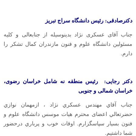
دکترصادقی: رئیس دانشگاه سراج تبریز
جناب آقای عسکرى نژاد بدينوسيله از جنابعالى و كليه
مسئولين دانشگاه علوم و فنون مازندران كمال تشكر را
دارم.
دکتر رجایی: رئیس منطقه نه شامل خراسان رضوی،
خراسان شمالی و جنوبی
جناب آقاي مهندس عسکري نژاد ، ازمهمان نوازي
حضرتعالي اعضای محترم هیات موسس دانشگاه علوم و
فنون بسيار سپاسگزارم. اوقات خوب و پرباري درحضور
شما داشتيم.