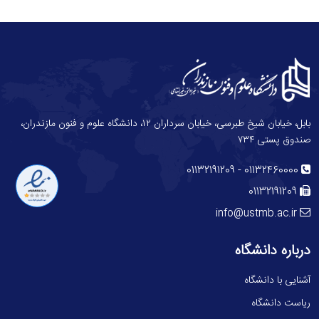
بابل، خیابان شیخ طبرسی، خیابان سرداران ۱۲، دانشگاه علوم و فنون مازندران،
صندوق پستی ۷۳۴
-
01132191209
01132460000
01132191209
info@ustmb.ac.ir
درباره دانشگاه
آشنایی با دانشگاه
ریاست دانشگاه