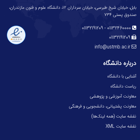
بابل، خیابان شیخ طبرسی، خیابان سرداران ۱۲، دانشگاه علوم و فنون مازندران،
صندوق پستی ۷۳۴
-
01132191209
01132460000
01132191209
info@ustmb.ac.ir
درباره دانشگاه
آشنایی با دانشگاه
ریاست دانشگاه
معاونت آموزشی و پژوهشی
معاونت پشتیبانی، دانشجویی و فرهنگی
نقشه سایت (همه لینک‌ها)
نقشه سایت XML