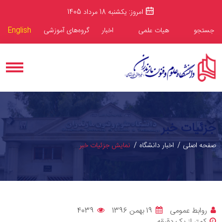
امروز: یکشنبه 18 مرداد 1405
جستجو
هیات علمی
اخبار
گروه‌های آموزشی
English
جزئیات خبر
صفحه اصلی
اخبار دانشگاه
نمایش جزئیات خبر
روابط عمومی
19 بهمن 1396
4039
کمتر از یک دقیقه