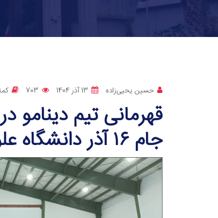
حسین یحیی‌زاده
13 آذر 1404
703
کمت
قهرمانی تیم دینامو در
جام ۱۶ آذر دانشگاه علوم و فنون مازندران