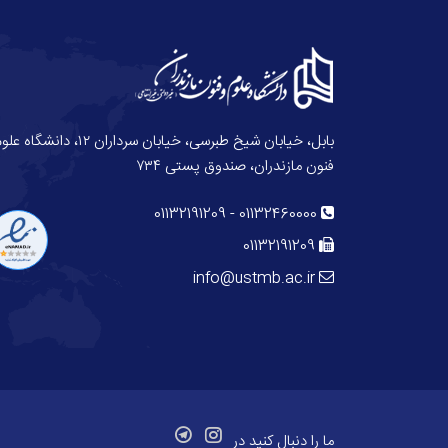
بابل، خیابان شیخ طبرسی، خیابان سرداران ۱۲، دانش
فنون مازندران، صندوق پستی ۷۳۴
01132191209
-
01132460000
01132191209
info@ustmb.ac.ir
ما را دنبال کنید در