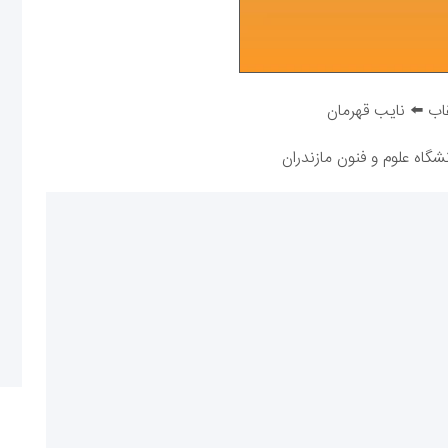
اب ⬅️ نایب قهرمان
شگاه علوم و فنون مازندران