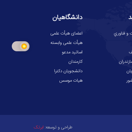
د
دانشگاهیان
 و فناوري
اعضای هیأت علمی
هیأت علمی وابسته
ف
اساتید مدعو
ازندران
کارمندان
ان
دانشجویان دکترا
ور
هیات موسس
طراحی و توسعه:
ابرتک