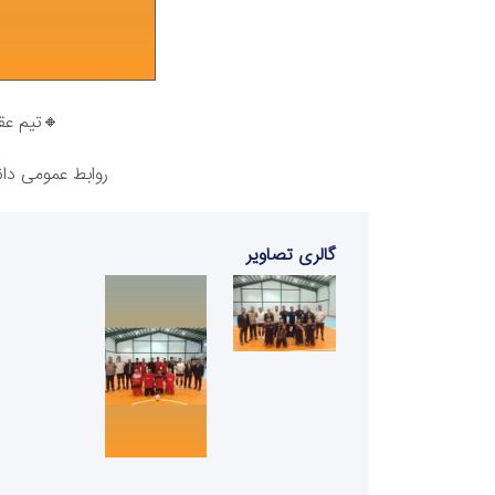
🔸تیم عق
روابط عمومی دان
گالری تصاویر