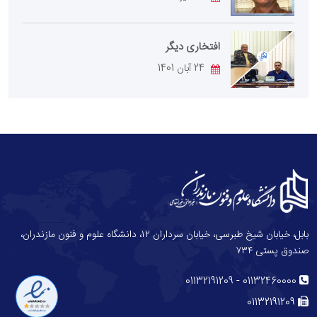
افتخاری دیگر
24 آبان 1401
بابل، خیابان شیخ طبرسی، خیابان سرداران ۱۲، دانشگاه علوم و فنون مازندران،
صندوق پستی ۷۳۴
-
01132191209
01132460000
01132191209