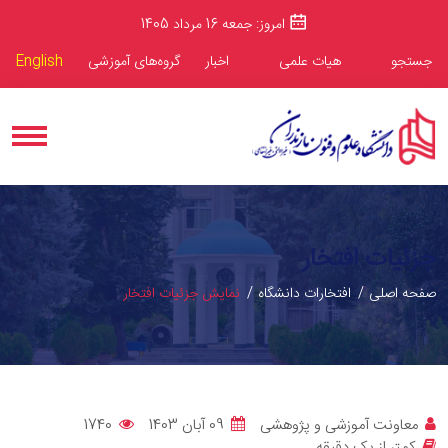
امروز: جمعه 16 مرداد 1405
جستجو
هیات علمی
اخبار
گروه‌های آموزشی
English
جزئیات افتخار
صفحه اصلی
افتخارات دانشگاه
نمایش جزئیات افتخار
معاونت آموزشی و پژوهشی
09 آبان 1403
1740
کمتر از یک دقیقه