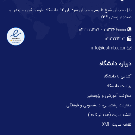
بابل، خیابان شیخ طبرسی، خیابان سرداران ۱۲، دانشگاه علوم و فنون مازندران،
صندوق پستی ۷۳۴
-
01132191209
01132460000
01132191209
info@ustmb.ac.ir
درباره دانشگاه
آشنایی با دانشگاه
ریاست دانشگاه
معاونت آموزشی و پژوهشی
معاونت پشتیبانی، دانشجویی و فرهنگی
نقشه سایت (همه لینک‌ها)
نقشه سایت XML