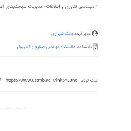
۲.مهندسی فناوری و اطلاعات- مدیریت سیستم‌های اطلاعاتی
مدیر گروه:
بابک شیرازی
دانشکده:
دانشکده مهندسی صنایع و کامپیوتر
https://www.ustmb.ac.ir/lnk5YL8no
لینک کوتاه:
Prev=Right , Next=Left