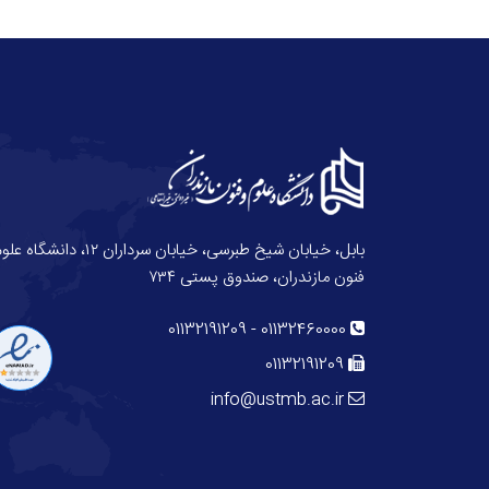
بابل، خیابان شیخ طبرسی، خیابان سرداران ۱۲، دانش
فنون مازندران، صندوق پستی ۷۳۴
01132191209
-
01132460000
01132191209
info@ustmb.ac.ir