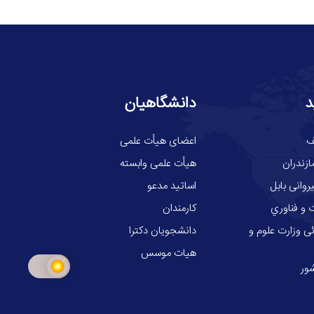
د
دانشگاهیان
ف
اعضای هیأت علمی
ازندران
هیأت علمی وابسته
وانی بابل
اساتید مدعو
 و فناوري
کارمندان
ی وزارت علوم و
دانشجویان دکترا
هیات موسس
ور