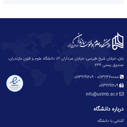
بابل، خیابان شیخ طبرسی، خیابان سرداران ۱۲، دانشگاه علوم و فنون مازندران،
صندوق پستی ۷۳۴
-
01132191209
01132460000
01132191209
info@ustmb.ac.ir
درباره دانشگاه
آشنایی با دانشگاه