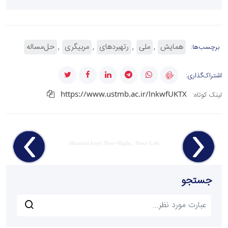
همایش
ملی
رتهبردهای
مربیگری
حل‌مساله
برچسب‌ها:
اشتراک‌گذاری:
https://www.ustmb.ac.ir/lnkwfUKTX
لینک کوتاه:
Shortcut keys: Prev=Right , Next=Left
جستجو