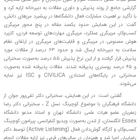
گزارشی جامع از روند پذیرش و داوری مقالات به دبیرخانه ارایه کرد و
با تأکید بر اهمیت مشارکت فعال دانشگاه‌ها در پیشبرد مرزهای دانش،
گفت:
در این همایش حدود یکصد مقاله در پنج محور مربیگری
کسب‌وکار، مربیگری عملکرد، مربیگری مهارت‌های توسعه فردی، کاربرد
هوش مصنوعی در مربیگری و قابلیت‌های مربیگری در ارتقای نظام
سلامت به دبیرخانه ارسال شد و حدود ۶۳ درصد از مقالات مورد
پذیرش قرار گرفتند و از این نرخ پذیرش ۵۵
درصد به‌صورت سخنرانی
و ۴۵
درصد پوستری پذیرفته شدند. مقالات پذیرفته شده به‌صورت
سخنرانی در پایگاه‌های استنادی
CIVILICA
و
ISC
نیز نمایه
می‌شوند.
گفتنی است: در این همایش، سخنرانی دکتر تقی‌پور جوان از
دانشگاه فرهنگیان با موضوع کوچینگ نسل
Z ، سخنرانی دکتر رضا
زعفریان عضو هیات علمی دانشگاه تهران و استاد مدعو دانشگاه
Essex
انگلستان، از لندن به‌صورت ویدیو کنفرانسی پیرامون کوچینگ
کسب‌وکار، و کارگاه گوش‌دادن فعال
(Active Listening)
توسط دکتر
رضاییان اجرا شد و هم‌زمان در سالن‌های فرعی نیز ارایه مقالات انجام