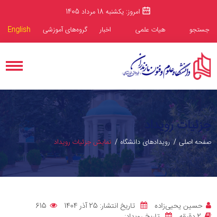
امروز: یکشنبه 18 مرداد 1405
جستجو
هیات علمی
اخبار
گروه‌های آموزشی
English
جزئیات رویداد
صفحه اصلی
رویدادهای دانشگاه
نمایش جزئیات رویداد
حسین یحیی‌زاده
تاریخ انتشار: 25 آذر 1404
615
2 دقيقه
تاریخ رویداد: