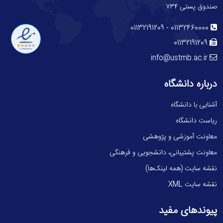
صندوق پستی ۷۳۴
-
01132191209
01132460000
01132191209
info@ustmb.ac.ir
درباره دانشگاه
آشنایی با دانشگاه
ریاست دانشگاه
معاونت آموزشی و پژوهشی
معاونت پشتیبانی، دانشجویی و فرهنگی
نقشه سایت (همه لینک‌ها)
نقشه سایت XML
پیوندهای مفید