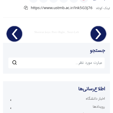
https://www.ustmb.ac.ir/lnk5G3J76
لینک کوتاه:
Shortcut keys: Prev=Right , Next=Left
جستجو
اطلاع‌رسانی‌ها
اخبار دانشگاه
رویدادها