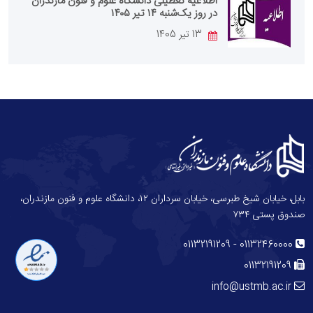
اطلاعیه تعطیلی دانشگاه علوم و فنون مازندران
در روز یک‌شنبه ۱۴ تیر ۱۴۰۵
13 تیر 1405
بابل، خیابان شیخ طبرسی، خیابان سرداران ۱۲، دانشگاه علوم و فنون مازندران،
صندوق پستی ۷۳۴
-
01132191209
01132460000
01132191209
info@ustmb.ac.ir