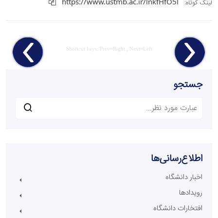
https://www.ustmb.ac.ir/lnkfHfO5l
لینک کوتاه:
Shortcut keys: Prev=Right , Next=Left
جستجو
اطلاع‌رسانی‌ها
اخبار دانشگاه
رویدادها
افتخارات دانشگاه