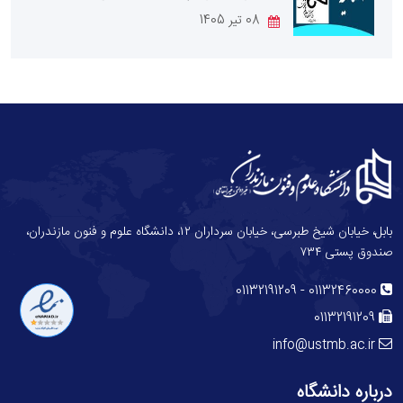
08 تیر 1405
بابل، خیابان شیخ طبرسی، خیابان سرداران ۱۲، دانشگاه علوم و فنون مازندران،
صندوق پستی ۷۳۴
-
01132191209
01132460000
01132191209
info@ustmb.ac.ir
درباره دانشگاه