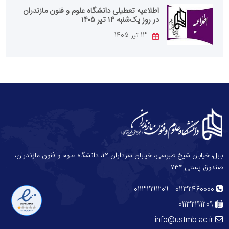
اطلاعیه تعطیلی دانشگاه علوم و فنون مازندران
در روز یک‌شنبه ۱۴ تیر ۱۴۰۵
13 تیر 1405
بابل، خیابان شیخ طبرسی، خیابان سرداران ۱۲، دانشگاه علوم و فنون مازندران،
صندوق پستی ۷۳۴
-
01132191209
01132460000
01132191209
info@ustmb.ac.ir