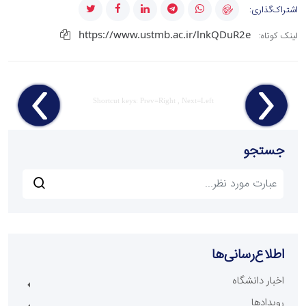
اشتراک‌گذاری:
https://www.ustmb.ac.ir/lnkQDuR2e
لینک کوتاه:
Shortcut keys: Prev=Right , Next=Left
جستجو
اطلاع‌رسانی‌ها
اخبار دانشگاه
رویدادها