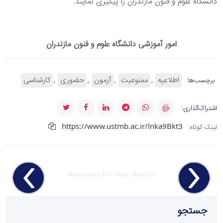
دانشگاه علوم و فنون مازندران را پیگیری نمایند.
امور آموزشی دانشگاه علوم و فنون مازندران
اطلاعیه
ممنوعیت
آزمون
حضوری
کارشناسی
برچسب‌ها:
اشتراک‌گذاری:
https://www.ustmb.ac.ir/lnka9Bkt3
لینک کوتاه:
Shortcut keys: Prev=Right , Next=Left
جستجو