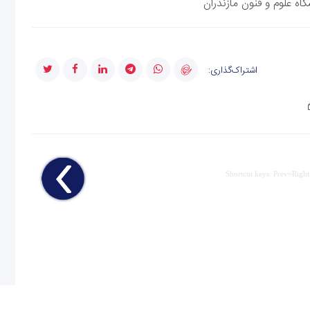
ه علوم و فنون مازندران
اشتراک‌گذاری:
Shortcut keys: Prev=Right