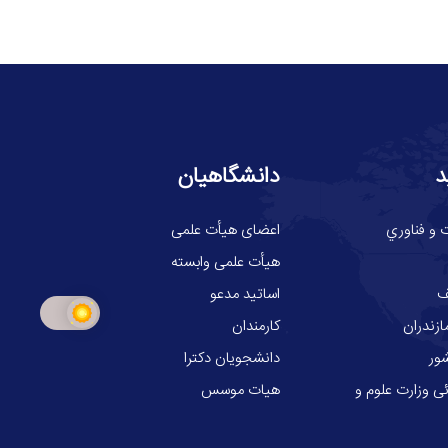
د
دانشگاهیان
 و فناوري
اعضای هیأت علمی
هیأت علمی وابسته
ف
اساتید مدعو
ازندران
کارمندان
ور
دانشجویان دکترا
ی وزارت علوم و
هیات موسس