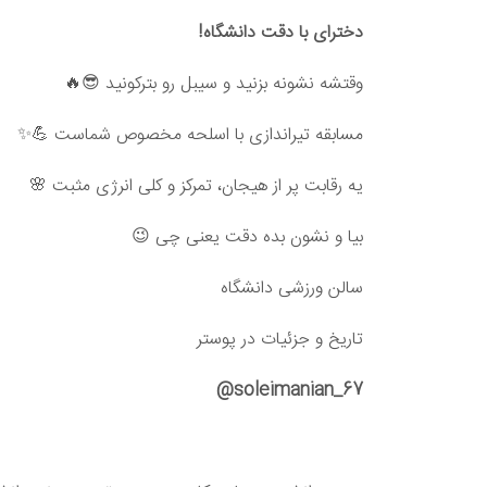
دخترای با دقت دانشگاه!
وقتشه نشونه بزنید و سیبل رو بترکونید 😎🔥
مسابقه تیراندازی با اسلحه مخصوص شماست 💪✨
یه رقابت پر از هیجان، تمرکز و کلی انرژی مثبت 🌸
بیا و نشون بده دقت یعنی چی 😉
سالن ورزشی دانشگاه
تاریخ و جزئیات در پوستر
soleimanian_67@