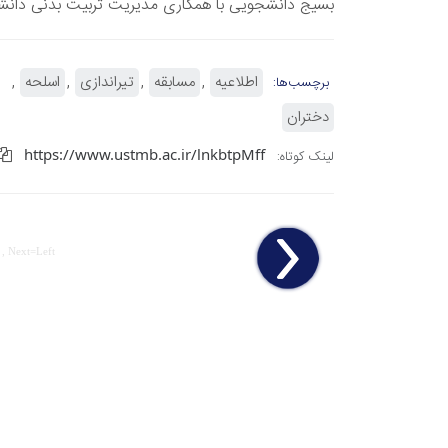
بسیج دانشجویی با همکاری مدیریت تربیت بدنی دانشگا
اطلاعیه
مسابقه
تیراندازی
اسلحه
برچسب‌ها:
دختران
https://www.ustmb.ac.ir/lnkbtpMff
لینک کوتاه:
 , Next=Left