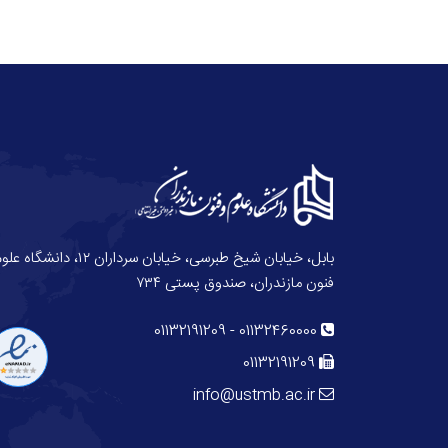
بابل، خیابان شیخ طبرسی، خیابان سرداران ۱۲، دانش
فنون مازندران، صندوق پستی ۷۳۴
01132191209
-
01132460000
01132191209
info@ustmb.ac.ir