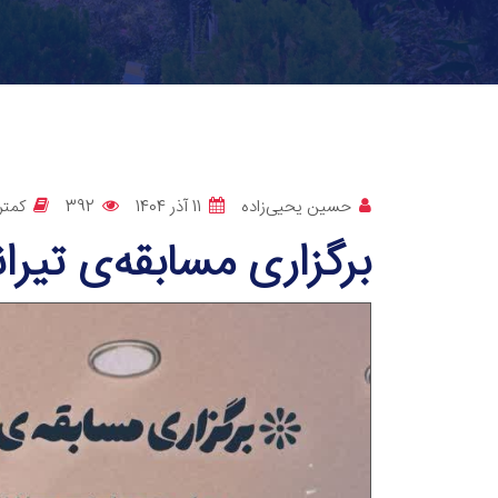
حسین یحیی‌زاده
11 آذر 1404
392
کمتر
برگزاری مسابقه‌ی تیرا