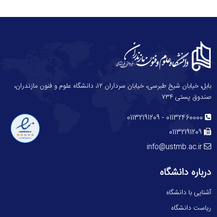
بابل، خیابان شیخ طبرسی، خیابان سرداران ۱۲، دانشگاه علوم و فنون مازندران،
صندوق پستی ۷۳۴
-
01132191209
01132460000
01132191209
info@ustmb.ac.ir
درباره دانشگاه
آشنایی با دانشگاه
ریاست دانشگاه