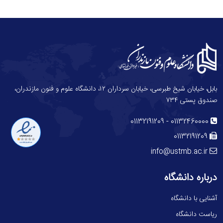
بابل، خیابان شیخ طبرسی، خیابان سرداران ۱۲، دانشگاه علوم و فنون مازندران،
صندوق پستی ۷۳۴
-
01132191209
01132460000
01132191209
info@ustmb.ac.ir
درباره دانشگاه
آشنایی با دانشگاه
ریاست دانشگاه