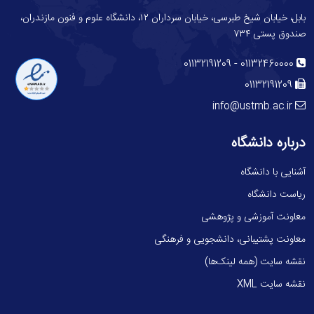
بابل، خیابان شیخ طبرسی، خیابان سرداران ۱۲، دانشگاه علوم و فنون مازندران،
صندوق پستی ۷۳۴
-
01132191209
01132460000
01132191209
info@ustmb.ac.ir
درباره دانشگاه
آشنایی با دانشگاه
ریاست دانشگاه
معاونت آموزشی و پژوهشی
معاونت پشتیبانی، دانشجویی و فرهنگی
نقشه سایت (همه لینک‌ها)
نقشه سایت XML