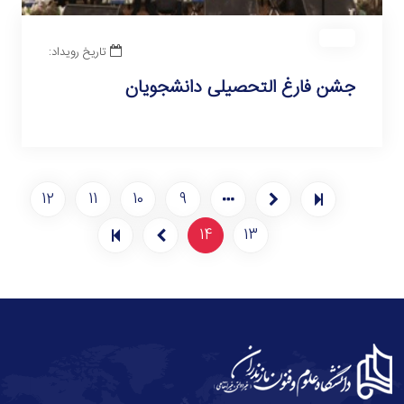
تاریخ رویداد:
جشن فارغ التحصیلی دانشجویان
12
11
10
9
14
13