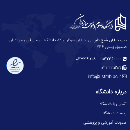
بابل، خیابان شیخ طبرسی، خیابان سرداران ۱۲، دانشگاه علوم و فنون مازندران،
صندوق پستی ۷۳۴
-
01132191209
01132460000
01132191209
info@ustmb.ac.ir
درباره دانشگاه
آشنایی با دانشگاه
ریاست دانشگاه
معاونت آموزشی و پژوهشی