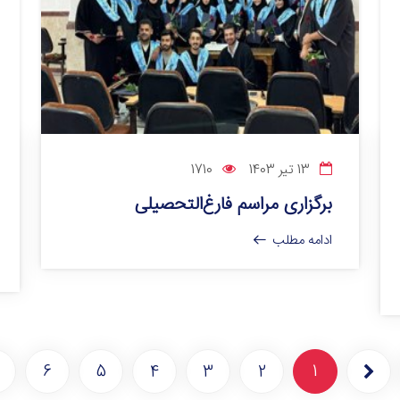
13 تیر 1403
1710
برگزاری مراسم فارغ‌التحصیلی
ادامه مطلب
6
5
4
3
2
1