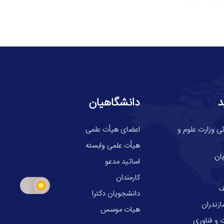
د
دانشگاهیان
ی وزارت علوم و
اعضای هیأت علمی
هیأت علمی وابسته
ان
اساتید مدعو
کارمندان
ف
دانشجویان دکترا
ازندران
هیات موسس
 و فناوري