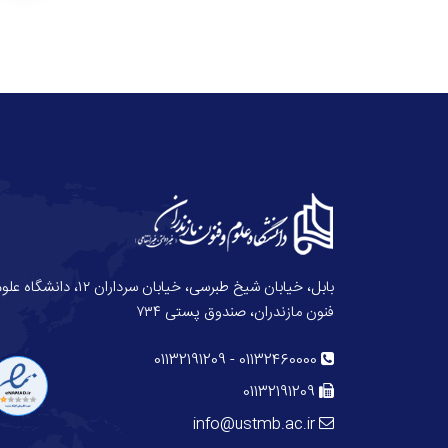
بابل، خیابان شیخ طبرسی، خیابان سرداران ۱۲، دانش
فنون مازندران، صندوق پستی ۷۳۴
01132191209
-
01132460000
01132191209
info@ustmb.ac.ir