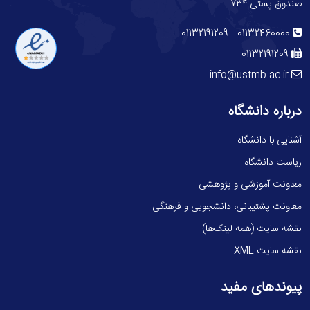
صندوق پستی ۷۳۴
-
01132191209
01132460000
01132191209
info@ustmb.ac.ir
درباره دانشگاه
آشنایی با دانشگاه
ریاست دانشگاه
معاونت آموزشی و پژوهشی
معاونت پشتیبانی، دانشجویی و فرهنگی
نقشه سایت (همه لینک‌ها)
نقشه سایت XML
پیوندهای مفید