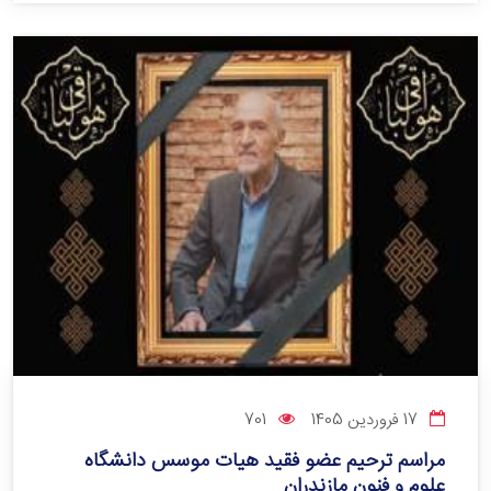
17 فروردین 1405
701
مراسم ترحیم عضو فقید هیات موسس دانشگاه
علوم و فنون مازندران