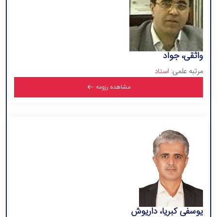
واثقی، جواد
مرتبه علمی:
استاد
مشاهده رزومه
یوسفی کبریا، داریوش