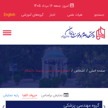
امروز: جمعه 16 مرداد 1405
جستجو
هیات علمی
اخبار
گروه‌های آموزشی
English
اعضای هیأت علمی وابسته
صفحه اصلی
اشخاص
اعضای هیأت علمی وابسته دانشگاه
نمایش براساس:
حروف الفبا
رتبه نمایش
گروه مهندسی پزشکی