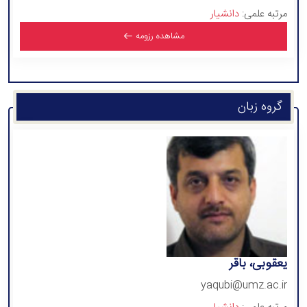
مرتبه علمی:
دانشیار
مشاهده رزومه
گروه زبان
یعقوبی، باقر
yaqubi@umz.ac.ir