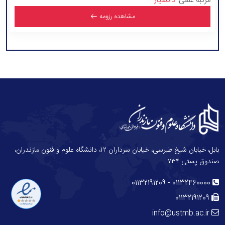
مرتبه علمی:
دانشیار
مشاهده رزومه
بابل، خیابان شیخ طبرسی، خیابان سرداران ۱۲، دانشگاه علوم و فنون مازندران،
صندوق پستی ۷۳۴
-
01132191209
01132460000
01132191209
info@ustmb.ac.ir