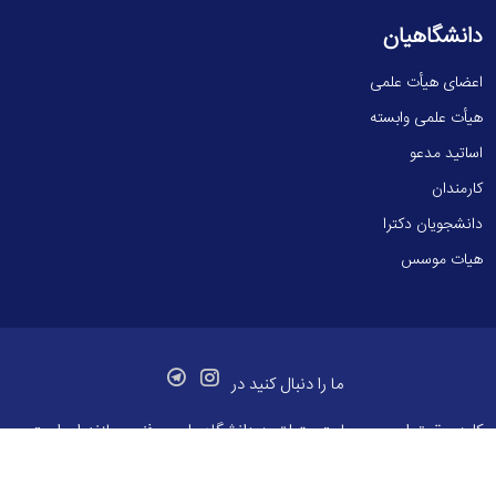
دانشگاهیان
اعضای هیأت علمی
هیأت علمی وابسته
اساتید مدعو
کارمندان
دانشجویان دکترا
هیات موسس
ما را دنبال کنید در
کلیه حقوق این وب سایت متعلق به
دانشگاه علوم و فنون مازندران
است.
طراحی و توسعه:
ابرتک