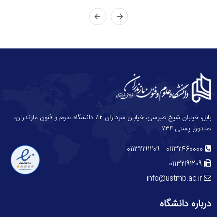
بابل، خیابان شیخ طبرسی، خیابان سرداران ۱۲، دانشگاه علوم و فنون مازندران،
صندوق پستی ۷۳۴
-
01132191209
01132460000
01132191209
info@ustmb.ac.ir
درباره دانشگاه