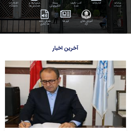
سامانه
کتابخانه
کتب تالیف
پست
سمینارها و
افتخارات
خدمات
شده
الکترونیکی
همایش‌ها
دانشگاه
آموزشی
آموزش های
فرم ها
معرفی رشته
آزاد
ها (فایل
صوتی)
آخرین اخبار